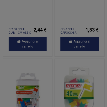
2,44 €
1,83 €
CF100 SPILLI
CF40 SPILLI
DIAM 1CM ASS X
CAPOCCHIA
SING.CF
CLESSIDRA ASS
Aggiungi al
Aggiungi al
carrello
carrello