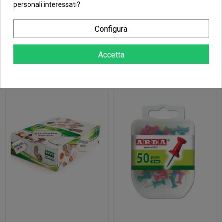
personali interessati?
2,44 €
14,03 €
CF100 SPILLI
CF500
Configura
DIAM 6MM COL
ETICHETTE
ASSORTITI
CON FILO
22X35 MM
Aggiungi al
Aggiungi al
Accetta
carrello
carrello