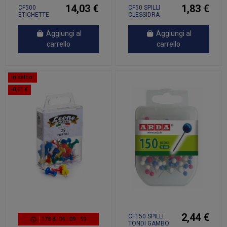
14,03 €
1,83 €
CF500
CF50 SPILLI
ETICHETTE
CLESSIDRA
CON FILO
GAMBO 1 CM
36X53
Aggiungi al
Aggiungi al
carrello
carrello
In saldo!
-0,61 €
2,44 €
CF150 SPILLI
178
d.
04
:
09
:
59
TONDI GAMBO