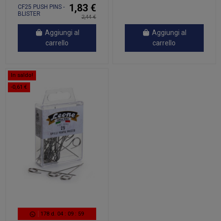
1,2 CM
1,83 €
CF25 PUSH PINS -
BLISTER
2,44 €
Aggiungi al
Aggiungi al
carrello
carrello
In saldo!
-0,61 €
178
d.
04
:
09
:
59