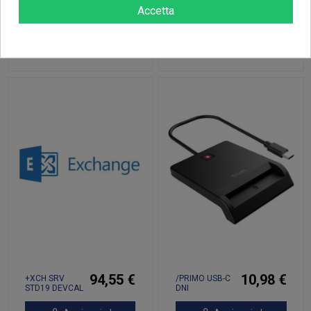
45,75 €
Accetta
Aggiungi al
Aggiungi al
carrello
carrello
94,55 €
10,98 €
+XCH SRV
/PRIMO USB-C
STD19 DEVCAL
DNI
SMARTCARD
READER