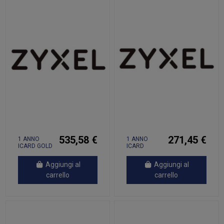
535,58 €
271,45 €
1 ANNO
1 ANNO
ICARD GOLD
ICARD
SECURITY
SECURITY
PACK,
PACK RINN
Aggiungi al
Aggiungi al
carrello
carrello