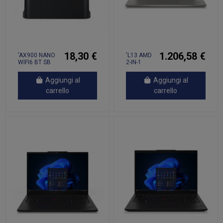
18,30 €
1.206,58 €
'AX900 NANO
'L13 AMD
WIFI6 BT SB
2-IN-1
ADAPTER
GEN6
Aggiungi al
Aggiungi al
carrello
carrello