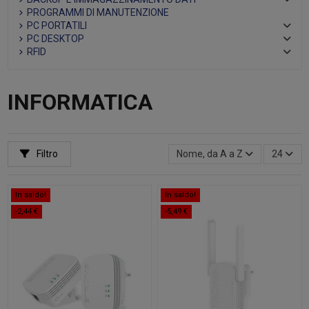
PROGRAMMI DI MANUTENZIONE
PC PORTATILI
PC DESKTOP
RFID
INFORMATICA
Filtro
Nome, da A a Z
24
In saldo!
In saldo!
-2,44 €
-5,49 €