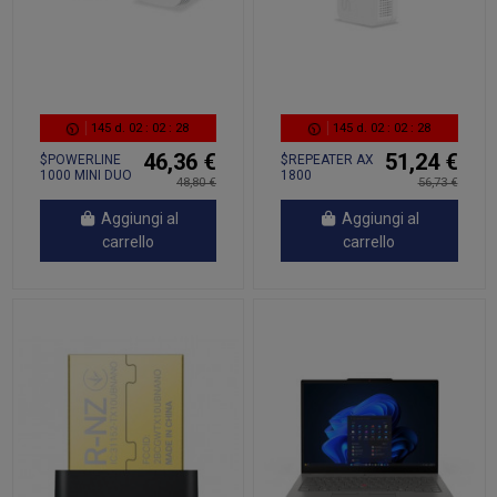
145
d.
02
:
02
:
27
145
d.
02
:
02
:
27
46,36 €
51,24 €
$POWERLINE
$REPEATER AX
1000 MINI DUO
1800
48,80 €
56,73 €
Aggiungi al
Aggiungi al
carrello
carrello