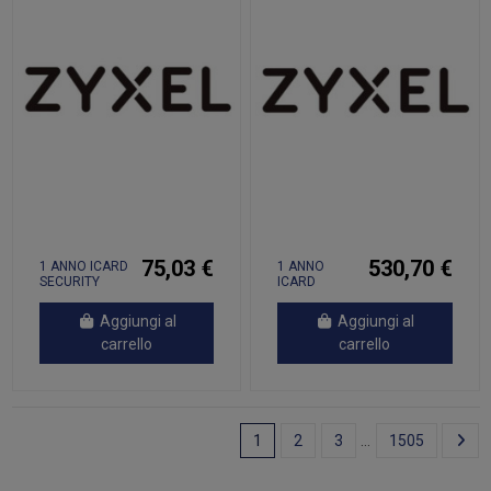
75,03 €
530,70 €
1 ANNO ICARD
1 ANNO
SECURITY
ICARD
PACK, RINN
SECURITY
PACK, RINN
Aggiungi al
Aggiungi al
carrello
carrello
1
2
3
…
1505