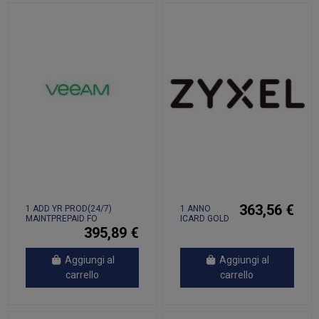
363,56 €
1 ADD YR PROD(24/7)
1 ANNO
MAINTPREPAID FO
ICARD GOLD
SECURITY
395,89 €
PACK,
Aggiungi al
Aggiungi al
carrello
carrello