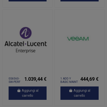
1.039,44 €
444,69 €
0S6560-
1 ADD Y
SW-PERF
BASIC MAINT
VBE STAND
2SOCK
Aggiungi al
Aggiungi al
carrello
carrello