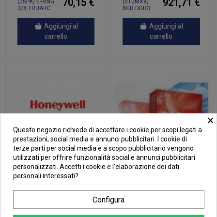
70,15 €
921,71 €
(25PK) E-RING
(512MX8)
3/8 TRUARC
8GB DDR3
CRES
1600 ECC-
DIM CL11
Aggiungi al
Aggiungi al
carrello
carrello
×
Questo negozio richiede di accettare i cookie per scopi legati a
prestazioni, social media e annunci pubblicitari. I cookie di
terze parti per social media e a scopo pubblicitario vengono
utilizzati per offrire funzionalità social e annunci pubblicitari
personalizzati. Accetti i cookie e l'elaborazione dei dati
personali interessati?
Configura
26,84 €
(5PK) SCRW
+FSTMLADD.VOL. N 26-50UL
SHC W/ VIBRA-
12M
TITE