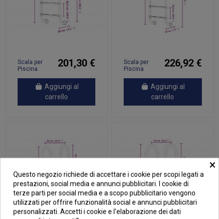
201,30 €
226,92 €
Scala per
Scala per
Piscina
Piscina
54x38x184,5
54x38x211
cm Acciaio
cm Acciaio
Aggiungi al
Aggiungi al
Inox 304
Inox 304
carrello
carrello
×
Questo negozio richiede di accettare i cookie per scopi legati a
prestazioni, social media e annunci pubblicitari. I cookie di
terze parti per social media e a scopo pubblicitario vengono
utilizzati per offrire funzionalità social e annunci pubblicitari
personalizzati. Accetti i cookie e l'elaborazione dei dati