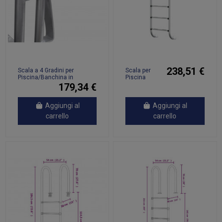
238,51 €
Scala a 4 Gradini per
Scala per
Piscina/Banchina in
Piscina
Alluminio 167 cm
54x38x211
179,34 €
cm Acciaio
Inox 304
Aggiungi al
Aggiungi al
carrello
carrello