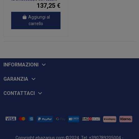
di stoccaggio a 2 gradini
137,25 €
Aggiungi al
carrello
INFORMAZIONI
GARANZIA
CONTATTACI
Copyright
ebazarius.com
©2024 Tel: +390789205004 -