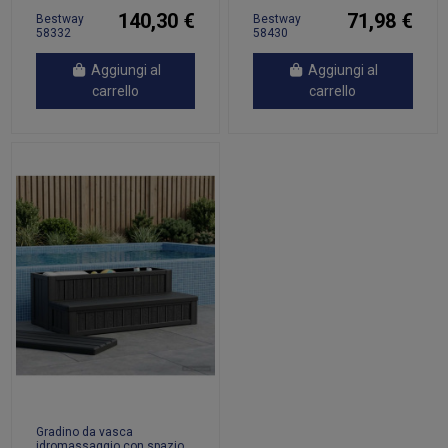
140,30 €
71,98 €
Bestway
Bestway
58332
58430
accessorio
accessorio per
per piscina
piscina Scala
Aggiungi al
Aggiungi al
Scala
carrello
carrello
Gradino da vasca
idromassaggio con spazio