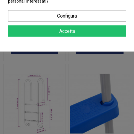
personali interessati?
Configura
228,75 €
176,29 €
Scala per
Scala per
Accetta
Piscina
Piscina
54x38x184,5
54x38x158
cm Acciaio
cm Acciaio
Aggiungi al
Aggiungi al
Inox 304
Inox 304
carrello
carrello