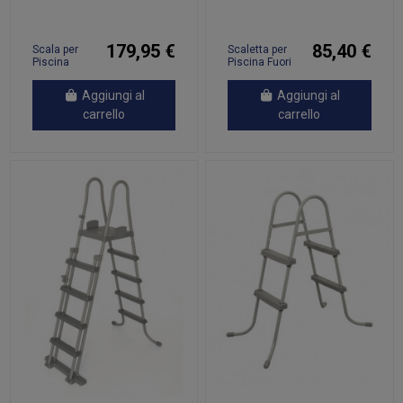
179,95 €
85,40 €
Scala per
Scaletta per
Piscina
Piscina Fuori
54x38x158
Terra 84 cm in
cm Acciaio
Acciaio e
Aggiungi al
Aggiungi al
Inox 304
Plastica
carrello
carrello