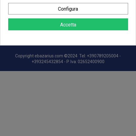
Configura
CONTATTACI
Accetta
Copyright
ebazarius.com
©2024 Tel: +390789205004 -
+393245432854 - P. Iva: 02652400900