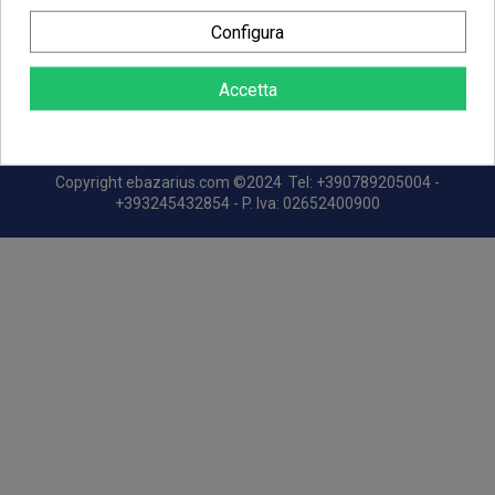
CONTATTACI
Configura
Accetta
Copyright
ebazarius.com
©2024 Tel: +390789205004 -
+393245432854 - P. Iva: 02652400900