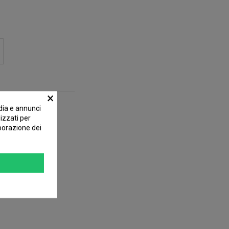
×
dia e annunci
lizzati per
aborazione dei