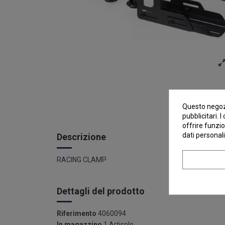
Questo negozi
pubblicitari. 
offrire funzio
dati personali
Descrizione
RACING CLAMP
Dettagli del prodotto
Riferimento
4060094
In magazzino
1 Articolo