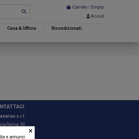
Carrello
/
Empty
Accedi
Casa & Ufficio
Ricondizionati
NTATTACI
azarius s.r.l.
Via Roma, 90
×
0789205004
dia e annunci