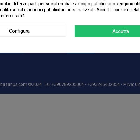
Diritto di Recesso
I cookie di terze parti per social media e a scopo pubblicitario vengono uti
nalità social e annunci pubblicitari personalizzati. Accetti i cookie e l'el
 interessati?
Configura
Accetta
bazarius.com
©2024 Tel: +390789205004 - +393245432854 - P. Iva: 