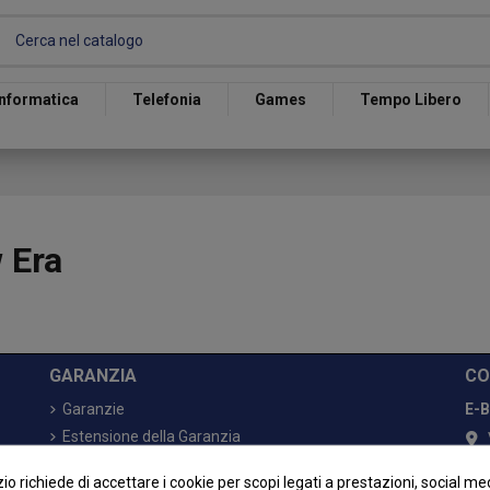
Informatica
Telefonia
Games
Tempo Libero
 Era
GARANZIA
CO
Garanzie
E-B
Estensione della Garanzia
Risoluzione delle Controversie
o richiede di accettare i cookie per scopi legati a prestazioni, social me