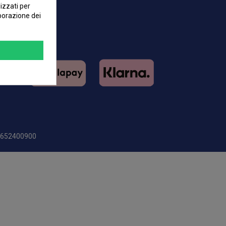
[email protected]
lizzati per
aborazione dei
02652400900