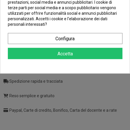
prestazioni, social media e annunci pubblicitari. I cookie di
Nero
terze parti per social media e a scopo pubblicitario vengono
utilizzati per offrire funzionalità social e annunci pubblicitari
personalizzati. Accetti i cookie e l'elaborazione dei dati
Marca:
Veneziani
personali interessati?
83,57 €
Configura
Tasse incluse
Accetta
Troverai sempre
Spedizione rapida e tracciata
Reso semplice e gratuito
Paypal, Carte di credito, Bonifico, Carta del docente e a rate