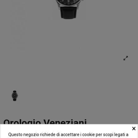
Orologio Veneziani
×
MANTOVA SH5093BLKBK
Questo negozio richiede di accettare i cookie per scopi legati a