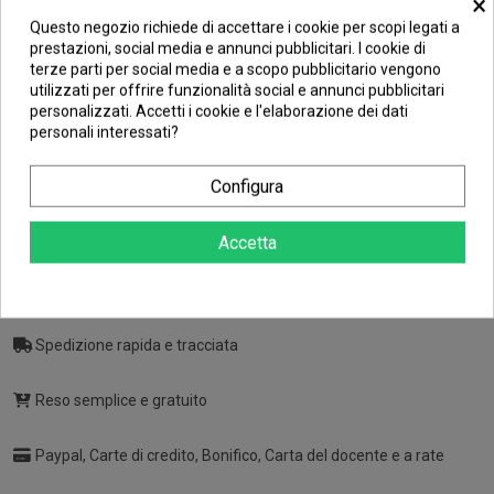
×
skAM5 Box
Questo negozio richiede di accettare i cookie per scopi legati a
prestazioni, social media e annunci pubblicitari. I cookie di
terze parti per social media e a scopo pubblicitario vengono
utilizzati per offrire funzionalità social e annunci pubblicitari
personalizzati. Accetti i cookie e l'elaborazione dei dati
465,43 €
personali interessati?
Tasse incluse
Configura
paga fino a
18 rate
,
scopri di più
Accetta
Troverai sempre
Spedizione rapida e tracciata
Reso semplice e gratuito
Paypal, Carte di credito, Bonifico, Carta del docente e a rate