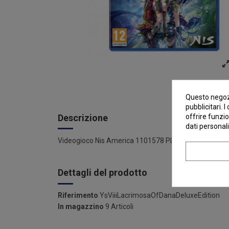
Questo negozi
pubblicitari. 
offrire funzio
Descrizione
dati personali
Videogioco Nis America 1101578 PLAYSTATION 5 Ys V
Dettagli del prodotto
Riferimento
YsViiiLacrimosaOfDanaDeluxeEdition
In magazzino
9 Articoli