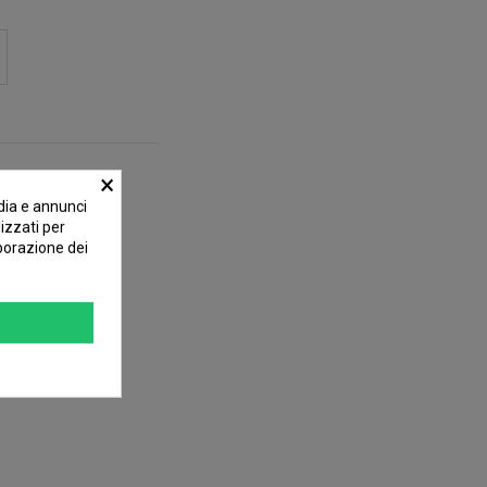
×
dia e annunci
lizzati per
aborazione dei