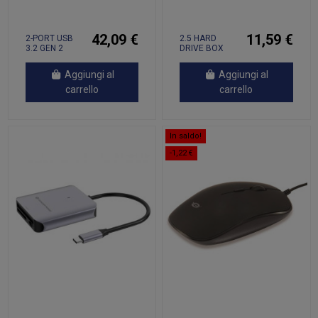
42,09 €
11,59 €
2-PORT USB
2.5 HARD
3.2 GEN 2
DRIVE BOX
TYPE-C PCIE
USB 3.0
CA
Aggiungi al
Aggiungi al
carrello
carrello
In saldo!
-1,22 €