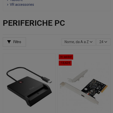
VR accessories
PERIFERICHE PC
Filtro
Nome, da A a Z
24
In saldo!
-13,42 €