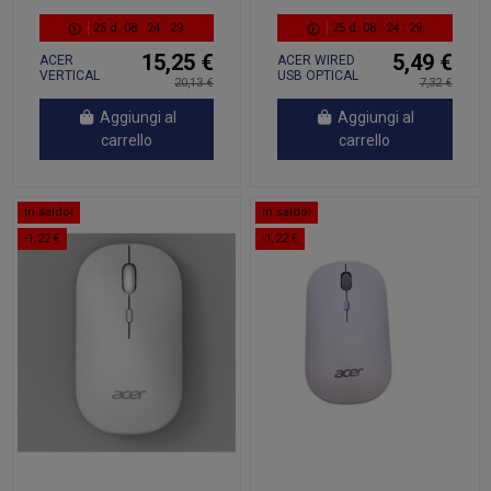
25
d.
08
:
24
:
28
25
d.
08
:
24
:
28
15,25 €
5,49 €
ACER
ACER WIRED
VERTICAL
USB OPTICAL
20,13 €
7,32 €
WIRELESS
MOUSE
MOUSE
Aggiungi al
Aggiungi al
carrello
carrello
In saldo!
In saldo!
-1,22 €
-1,22 €