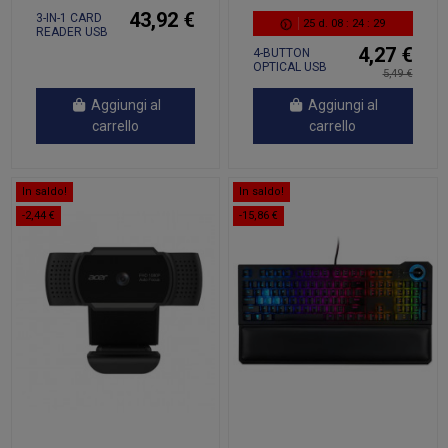
43,92 €
3-IN-1 CARD
25
d.
08
:
24
:
28
READER USB
3.2 GEN 2, C
4,27 €
4-BUTTON
OPTICAL USB
5,49 €
MOUSE -- DPI S
Aggiungi al
Aggiungi al
carrello
carrello
In saldo!
In saldo!
-2,44 €
-15,86 €