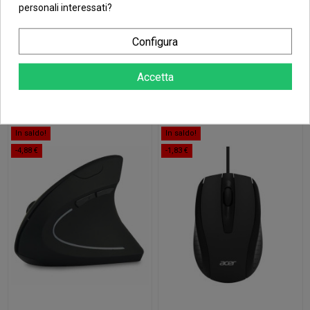
personali interessati?
57,34 €
ACER
25
d.
08
:
24
:
28
PREDATOR
CESTUS 335
37,82 €
ACER SMART
Configura
FIT VERTICAL
39,04 €
MOUSE
Aggiungi al
Aggiungi al
Accetta
carrello
carrello
In saldo!
In saldo!
-4,88 €
-1,83 €