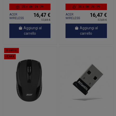
25
d.
08
:
24
:
28
25
d.
08
:
24
:
28
16,47 €
16,47 €
ACER
ACER
WIRELESS
WIRELESS
17,69 €
17,69 €
MOUSE
MOUSE
AMR130
AMR130
Aggiungi al
Aggiungi al
carrello
carrello
In saldo!
-2,44 €