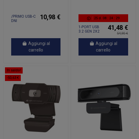
10,98 €
/PRIMO USB-C
25
d.
08
:
24
:
28
DNI
SMARTCARD
41,48 €
1-PORT USB
READER
3.2 GEN 2X2
54,90 €
TYPE-C PCIE
Aggiungi al
Aggiungi al
carrello
carrello
In saldo!
-50,63 €