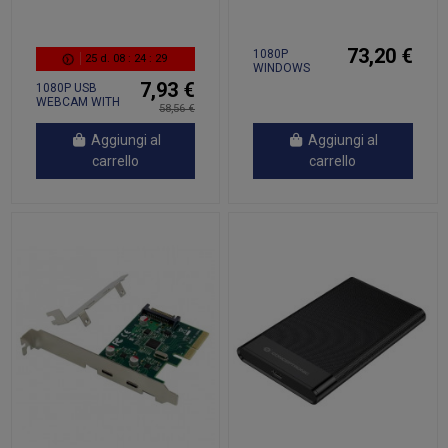
73,20 €
1080P
25
d.
08
:
24
:
28
WINDOWS
HELLO FACE
7,93 €
1080P USB
REC WEBCAM
WEBCAM WITH
58,56 €
MICROPHONE
Aggiungi al
Aggiungi al
carrello
carrello