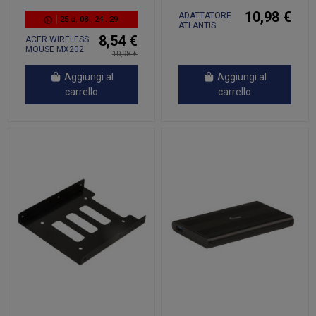
10,98 €
ADATTATORE
25
d.
08
:
24
:
28
ATLANTIS
P008-USB06H
8,54 €
ACER WIRELESS
Mini Bluetooth
MOUSE MX202
10,98 €
4.0+EDR
CLASSE-2
Connessione
Aggiungi al
Aggiungi al
wireless a...
carrello
carrello