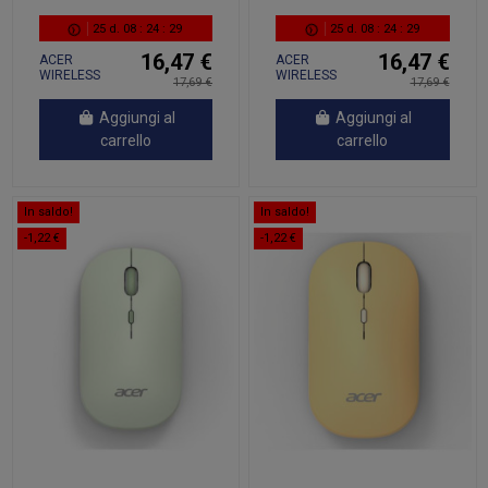
25
d.
08
:
24
:
28
25
d.
08
:
24
:
28
16,47 €
16,47 €
ACER
ACER
WIRELESS
WIRELESS
17,69 €
17,69 €
MOUSE
MOUSE
AMR130
AMR130
Aggiungi al
Aggiungi al
carrello
carrello
In saldo!
In saldo!
-1,22 €
-1,22 €