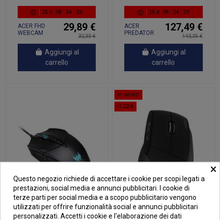
25
d.
08
:
24
:
28
25
d.
08
:
24
:
28
29,89 €
127,49 €
ACER FHD
ACER
WEBCAM
PREDATOR
32,33 €
143,35 €
AETHON 700
Aggiungi al
Aggiungi al
carrello
carrello
In saldo!
-1,22 €
×
Questo negozio richiede di accettare i cookie per scopi legati a
prestazioni, social media e annunci pubblicitari. I cookie di
terze parti per social media e a scopo pubblicitario vengono
utilizzati per offrire funzionalità social e annunci pubblicitari
personalizzati. Accetti i cookie e l'elaborazione dei dati