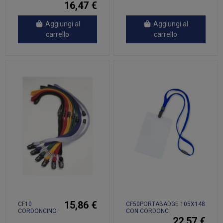
16,47 €
Aggiungi al
Aggiungi al
carrello
carrello
15,86 €
CF10
CF50PORTABADGE 105X148
CORDONCINO
CON CORDONC
10 MM GRIGIO
22,57 €