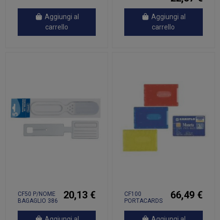
Aggiungi al
Aggiungi al
carrello
carrello
20,13 €
66,49 €
CF50 P/NOME
CF100
BAGAGLIO 386
PORTACARDS
8.5X5.5
RIGIDO PVC
TRASP
Aggiungi al
Aggiungi al