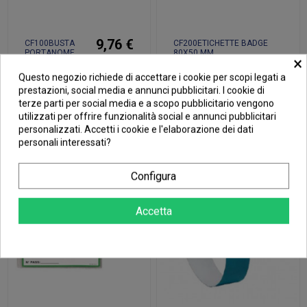
9,76 €
CF100BUSTA
CF200ETICHETTE BADGE
PORTANOME
80X50 MM
×
95X60MM TRASP
37,21 €
Questo negozio richiede di accettare i cookie per scopi legati a
prestazioni, social media e annunci pubblicitari. I cookie di
Aggiungi al
Aggiungi al
terze parti per social media e a scopo pubblicitario vengono
carrello
carrello
utilizzati per offrire funzionalità social e annunci pubblicitari
personalizzati. Accetti i cookie e l'elaborazione dei dati
personali interessati?
Configura
Accetta