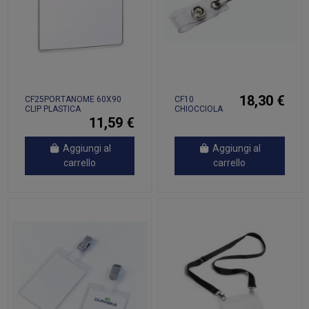
18,30 €
CF25PORTANOME 60X90
CF10
CLIP PLASTICA
CHIOCCIOLA
YO-YO TONDA
11,59 €
CN CLIP
Aggiungi al
Aggiungi al
carrello
carrello