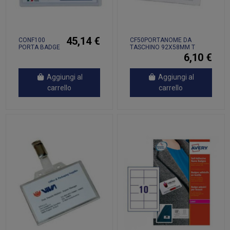
45,14 €
CONF100
CF50PORTANOME DA
PORTA BADGE
TASCHINO 92X58MM T
PASS 3E C.R.
6,10 €
Aggiungi al
Aggiungi al
carrello
carrello