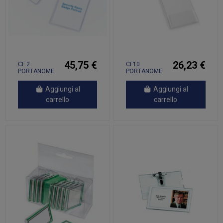
45,75 €
26,23 €
CF 2
CF10
PORTANOME
PORTANOME
TASCA CHIUSA
TASCA
90X6
APERTA F.TO
Aggiungi al
Aggiungi al
A6
carrello
carrello