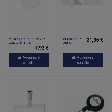
21,35 €
CF50PORTABADGE 91X64
CF100TASCA
CON CLIP FLESS
ADES
CORNERFIX
7,93 €
17.5X17.5
Aggiungi al
Aggiungi al
carrello
carrello