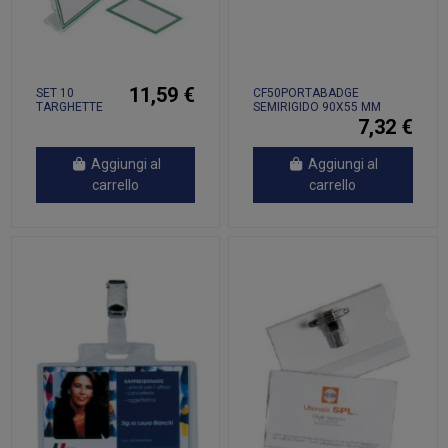
11,59 €
SET 10
CF50PORTABADGE
TARGHETTE
SEMIRIGIDO 90X55 MM
100
7,32 €
CARTONCINI
Aggiungi al
Aggiungi al
carrello
carrello