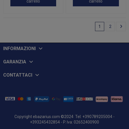
carrello
carrello
1
2
INFORMAZIONI
GARANZIA
CONTATTACI
Copyright
ebazarius.com
©2024 Tel: +390789205004 -
+393245432854 - P. Iva: 02652400900