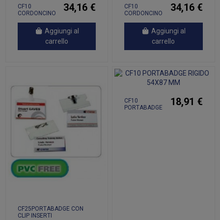
34,16 €
34,16 €
CF10
CF10
CORDONCINO
CORDONCINO
RICICLATO
RICICLATO
FLOREALE
TROPICALE
Aggiungi al
Aggiungi al
carrello
carrello
18,91 €
CF10
PORTABADGE
RIGIDO 54X87
MM
CF25PORTABADGE CON
CLIP INSERTI