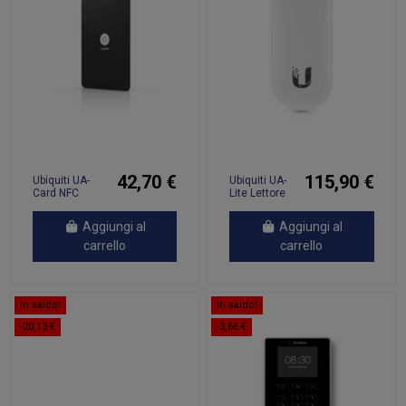
42,70 €
115,90 €
Ubiquiti UA-
Ubiquiti UA-
Card NFC
Lite Lettore
(20pz.)
NFC e
Bluetooth
Aggiungi al
Aggiungi al
carrello
carrello
In saldo!
In saldo!
-20,13 €
-3,66 €