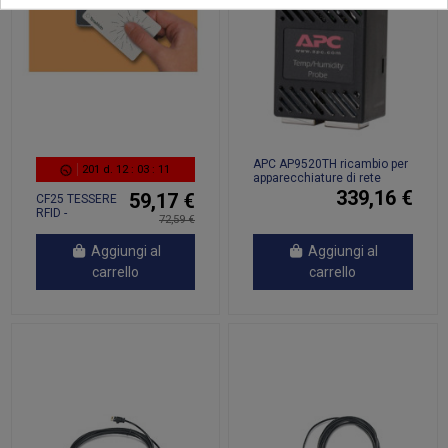
APC AP9520TH ricambio per
201
d.
12
:
03
:
11
apparecchiature di rete
339,16 €
59,17 €
CF25 TESSERE
RFID -
72,59 €
TIMEMOTO
Aggiungi al
Aggiungi al
carrello
carrello