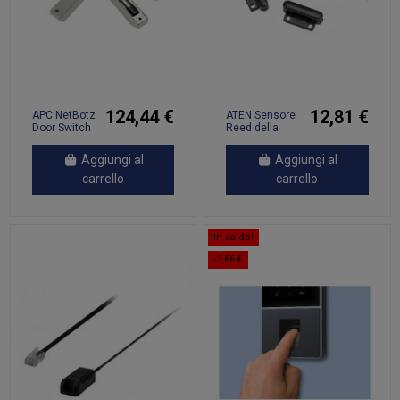
124,44 €
12,81 €
APC NetBotz
ATEN Sensore
Door Switch
Reed della
Sensors (2) f.
porta
an Rack, 12
Aggiungi al
Aggiungi al
ft.
carrello
carrello
In saldo!
-3,66 €