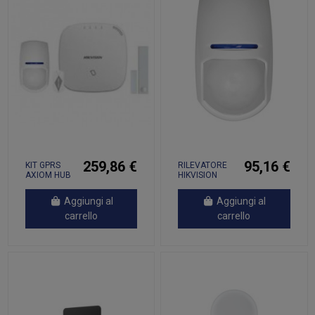
259,86 €
95,16 €
KIT GPRS
RILEVATORE
AXIOM HUB
HIKVISION
RADIO DOPPIA
TECNOLOGIA
Aggiungi al
Aggiungi al
DA INTERNO
10MT PET
carrello
carrello
IMMUNE -
KX10DTP2-WE