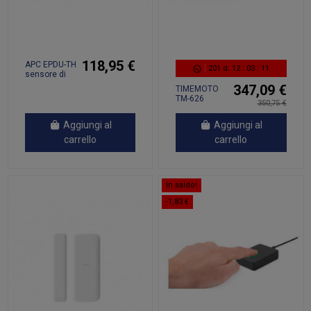
118,95 €
APC EPDU-TH
201
d.
12
:
03
:
11
sensore di
temperatura
347,09 €
TIMEMOTO
e umidità
TM-626
350,75 €
Temperature
& humidity
sensor
Aggiungi al
Aggiungi al
carrello
carrello
In saldo!
-1,83 €