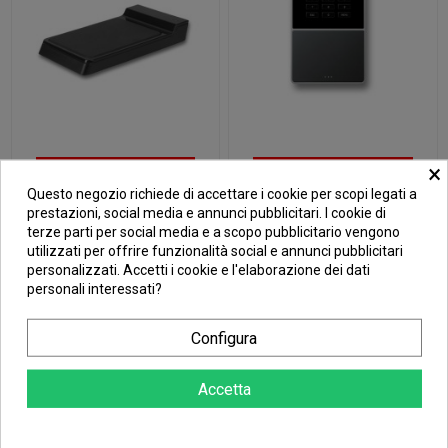
×
201
d.
12
:
03
:
11
201
d.
12
:
03
:
11
Questo negozio richiede di accettare i cookie per scopi legati a
89,06 €
297,68 €
TIMEMOTO RF-
TIMEMOTO
prestazioni, social media e annunci pubblicitari. I cookie di
150
TM-616
109,19 €
301,34 €
terze parti per social media e a scopo pubblicitario vengono
utilizzati per offrire funzionalità social e annunci pubblicitari
Aggiungi al
Aggiungi al
personalizzati. Accetti i cookie e l'elaborazione dei dati
carrello
carrello
personali interessati?
Configura
In saldo!
-13,42 €
Accetta