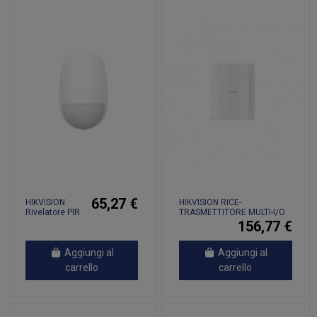
65,27 €
HIKVISION
HIKVISION RICE-
Rivelatore PIR
TRASMETTITORE MULTI-I/O
15m PER AX
FILARE-WIRELESS per AXPro
156,77 €
PRO PORTATA
16 ingressi - 2 uscite...
1600MT
BATTERIA 5
Aggiungi al
Aggiungi al
ANNI - DS-
carrello
carrello
PDP15P-EG2-
WE