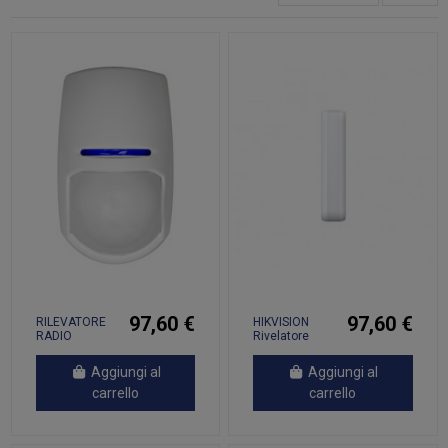
97,60 €
97,60 €
RILEVATORE
HIKVISION
RADIO
Rivelatore
HIKVISION
Tenda DT AM
DOPPIA
PER AX PRO
Aggiungi al
Aggiungi al
TECNOLOGIA
PORTATA
12m KX12DT-
1600MT
carrello
carrello
WE
BATTERIA 5
ANNI -...