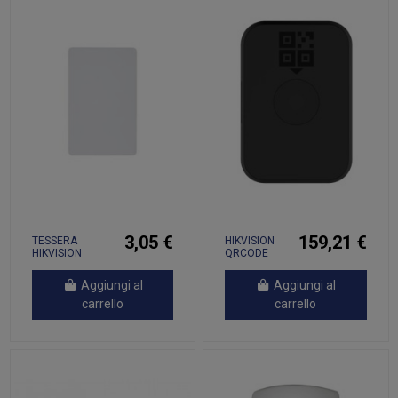
3,05 €
159,21 €
TESSERA
HIKVISION
HIKVISION
QRCODE
MIFARE - IC-S50
GREEN PASS
PER
Aggiungi al
Aggiungi al
DISPOSITIVI
DS-
carrello
carrello
K1T671TM-
3XF, DS-
K1TA70MI-T