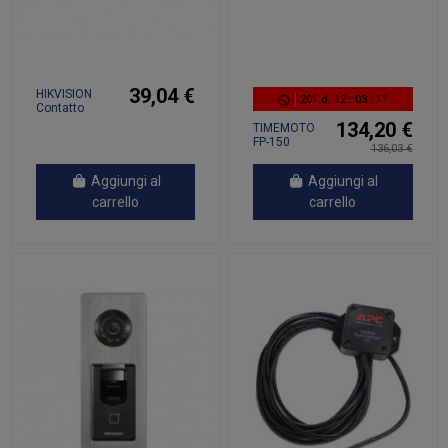
39,04 €
HIKVISION
201
d.
12
:
03
:
11
Contatto
Magnetico
134,20 €
TIMEMOTO
SLIM PER AX
FP-150
136,03 €
PRO PORTATA
1200MT
BATTERIA 3
Aggiungi al
Aggiungi al
ANNI -...
carrello
carrello