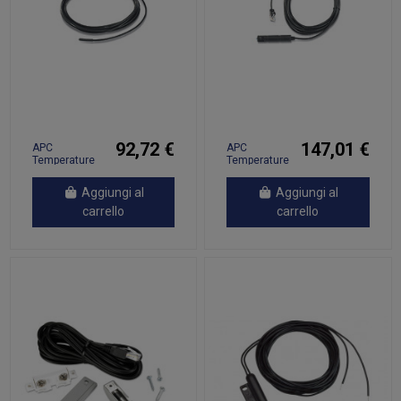
92,72 €
147,01 €
APC
APC
Temperature
Temperature
Sensor
& Humidity
trasmettitore
Sensor
Aggiungi al
Aggiungi al
di temperatura
trasmettitore
di
carrello
carrello
temperatura