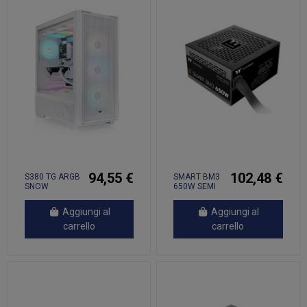
94,55 €
102,48 €
S380 TG ARGB
SMART BM3
SNOW
650W SEMI
MODULAR
NOLIGHT
Aggiungi al
Aggiungi al
carrello
carrello