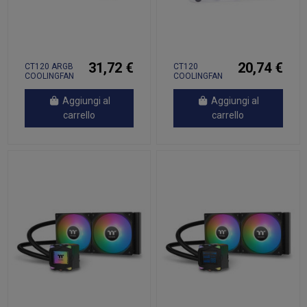
31,72 €
20,74 €
CT120 ARGB
CT120
COOLINGFAN
COOLINGFAN
2PACK
2PACK W
Aggiungi al
Aggiungi al
carrello
carrello