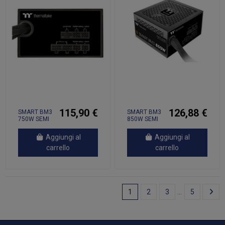
115,90 €
126,88 €
SMART BM3
SMART BM3
750W SEMI
850W SEMI
MODULAR
MODULAR
NOLIGHT
NOLIGHT
Aggiungi al
Aggiungi al
carrello
carrello
1
2
3
…
5