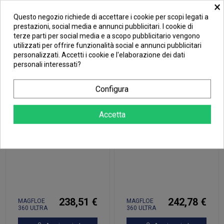
360 ULTRA
360 ULTRA
×
SNOW
EDITION
Questo negozio richiede di accettare i cookie per scopi legati a
Aggiungi al
Aggiungi al
prestazioni, social media e annunci pubblicitari. I cookie di
carrello
carrello
terze parti per social media e a scopo pubblicitario vengono
utilizzati per offrire funzionalità social e annunci pubblicitari
personalizzati. Accetti i cookie e l'elaborazione dei dati
personali interessati?
Configura
Accetta
238,51 €
242,78 €
MAGFLOE
MAGFLOE
360 ULTRA
360 ULTRA
SNOW
EDITION