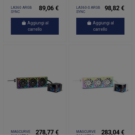
89,06 €
98,82 €
LA360 ARGB
LA360-S ARGB
SYNC
SYNC
Aggiungi al
Aggiungi al
carrello
carrello
278,77 €
283,04 €
MAGCURVE
MAGCURVE